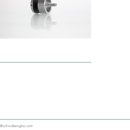
ofn
bawhc
algne
moc.s