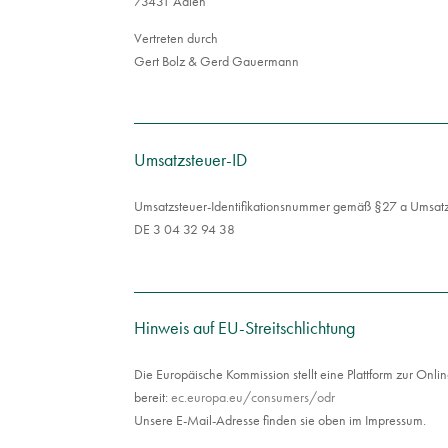
73431 Aalen
Vertreten durch
Gert Bolz & Gerd Gauermann
Umsatzsteuer-ID
Umsatzsteuer-Identifikationsnummer gemäß §27 a Umsatz
DE 3 04 32 94 38
Hinweis auf EU-Streitschlichtung
Die Europäische Kommission stellt eine Plattform zur Onli
bereit:
ec.europa.eu/consumers/odr
Unsere E-Mail-Adresse finden sie oben im Impressum.