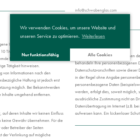
i
s@ofn
bawhc
algne
moc.s
Wir verwenden Cookies, um unsere Website und
unseren Service zu optimieren.
Weiterlesen
Datenschutzerklärung
gene Inhalte auf diesen Seiten nach
 10 TMG sind wir als Diensteanbieter
Nur funktionsfähig
Alle Cookies
Die Betreiber dieser Seiten nehmen de
e fremde Informationen zu überwachen
behandeln Ihre personenbezogenen Da
ige Tätigkeit hinweisen.
Datenschutzvorschriften sowie dieser 
ng von Informationen nach den
in der Regel ohne Angabe personenbe
sbezügliche Haftung ist jedoch erst
personenbezogene Daten (beispielswe
letzung möglich. Bei Bekanntwerden
werden, erfolgt dies, soweit möglich, s
e Inhalte umgehend entfernen.
ausdrückliche Zustimmung nicht an Dri
Datenübertragung im Internet (z.B. be
 auf deren Inhalte wir keinen Einfluss
aufweisen kann. Ein lückenloser Schutz
ch keine Gewähr übernehmen. Für die
er oder Betreiber der Seiten
kt der Verlinkung auf mögliche