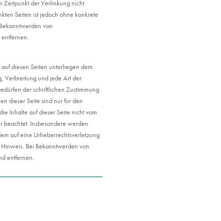
m Zeitpunkt der Verlinkung nicht
nkten Seiten ist jedoch ohne konkrete
i Bekanntwerden von
 entfernen.
e auf diesen Seiten unterliegen dem
g, Verbreitung und jede Art der
dürfen der schriftlichen Zustimmung
en dieser Seite sind nur für den
ie Inhalte auf dieser Seite nicht vom
ter beachtet. Insbesondere werden
tzdem auf eine Urheberrechtsverletzung
 Hinweis. Bei Bekanntwerden von
nd entfernen.