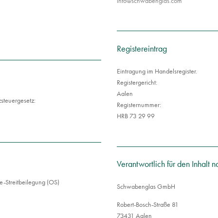
i
s@ofn
bawhc
algne
moc.s
Registereintrag
Eintragung im Handelsregister.
Registergericht:
Aalen
steuergesetz:
Registernummer:
HRB 73 29 99
Verantwortlich für den Inhalt 
ne-Streitbeilegung (OS)
Schwabenglas GmbH
Robert-Bosch-Straße 81
73431 Aalen